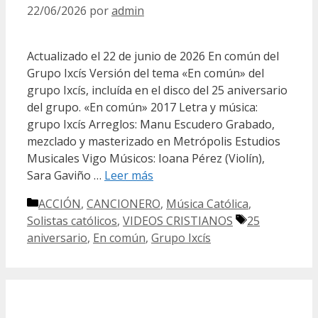
22/06/2026
por
admin
Actualizado el 22 de junio de 2026 En común del
Grupo Ixcís Versión del tema «En común» del
grupo Ixcís, incluída en el disco del 25 aniversario
del grupo. «En común» 2017 Letra y música:
grupo Ixcís Arreglos: Manu Escudero Grabado,
mezclado y masterizado en Metrópolis Estudios
Musicales Vigo Músicos: Ioana Pérez (Violín),
Sara Gaviño …
Leer más
Categorías
ACCIÓN
,
CANCIONERO
,
Música Católica
,
Etiquetas
Solistas católicos
,
VIDEOS CRISTIANOS
25
aniversario
,
En común
,
Grupo Ixcís