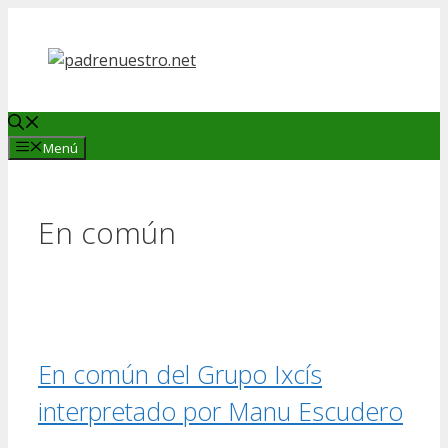
Saltar
al
contenido
Menú
En común
En común del Grupo Ixcís
interpretado por Manu Escudero