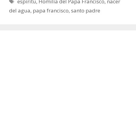
Etiquetas
espíritu
,
Homilía del Papa Francisco
,
nacer
del agua
,
papa francisco
,
santo padre