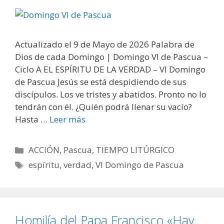
Actualizado el 9 de Mayo de 2026 Palabra de
Dios de cada Domingo | Domingo VI de Pascua –
Ciclo A EL ESPÍRITU DE LA VERDAD – VI Domingo
de Pascua Jesús se está despidiendo de sus
discípulos. Los ve tristes y abatidos. Pronto no lo
tendrán con él. ¿Quién podrá llenar su vacío?
Hasta …
Leer más
Categorías
ACCIÓN
,
Pascua
,
TIEMPO LITÚRGICO
Etiquetas
espíritu
,
verdad
,
VI Domingo de Pascua
Homilía del Papa Francisco «Hay