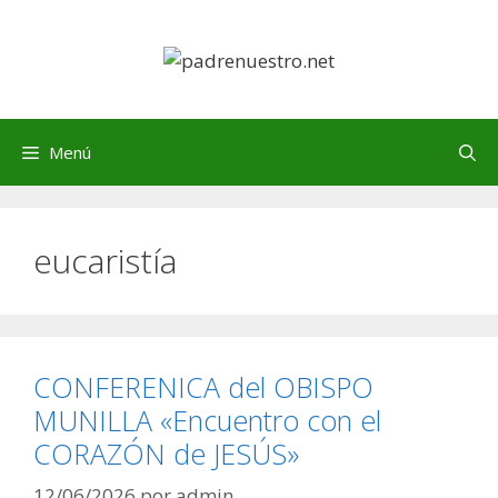
Saltar
al
contenido
Menú
eucaristía
CONFERENICA del OBISPO
MUNILLA «Encuentro con el
CORAZÓN de JESÚS»
12/06/2026
por
admin