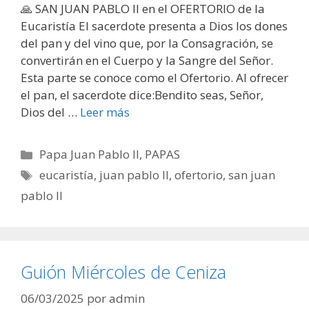
🙏 SAN JUAN PABLO II en el OFERTORIO de la
Eucaristía El sacerdote presenta a Dios los dones
del pan y del vino que, por la Consagración, se
convertirán en el Cuerpo y la Sangre del Señor.
Esta parte se conoce como el Ofertorio. Al ofrecer
el pan, el sacerdote dice:Bendito seas, Señor,
Dios del …
Leer más
Categorías
Papa Juan Pablo II
,
PAPAS
Etiquetas
eucaristía
,
juan pablo II
,
ofertorio
,
san juan
pablo II
Guión Miércoles de Ceniza
06/03/2025
por
admin