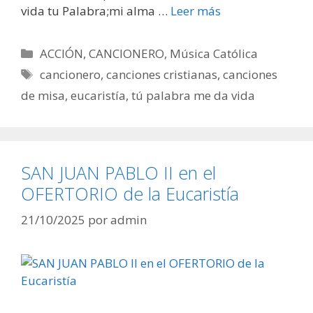
vida tu Palabra;mi alma …
Leer más
Categorías
ACCIÓN
,
CANCIONERO
,
Música Católica
Etiquetas
cancionero
,
canciones cristianas
,
canciones
de misa
,
eucaristía
,
tú palabra me da vida
SAN JUAN PABLO II en el
OFERTORIO de la Eucaristía
21/10/2025
por
admin