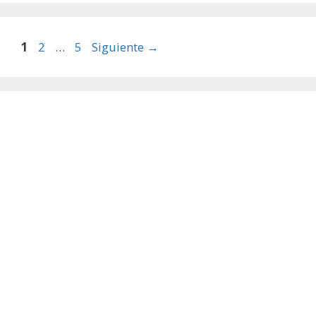
Página
Página
Página
1
2
…
5
Siguiente
→