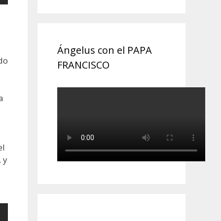
Ángelus con el PAPA
do
FRANCISCO
a
el
 y