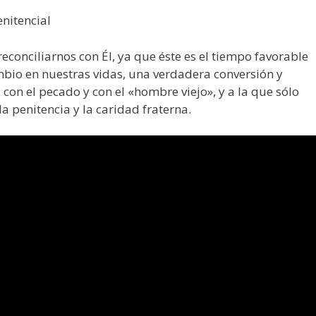
enitencial
conciliarnos con Él, ya que éste es el tiempo favorable
bio en nuestras vidas, una verdadera conversión y
on el pecado y con el «hombre viejo», y a la que sólo
a penitencia y la caridad fraterna.