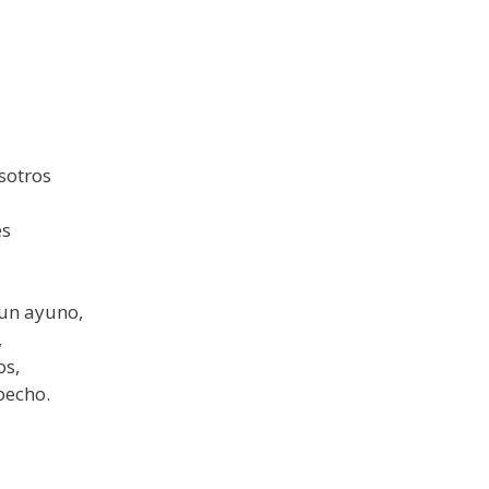
sotros
es
un ayuno,
,
os,
pecho.