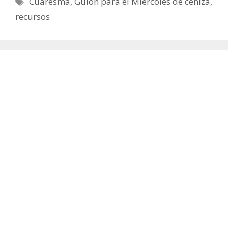
Cuaresma
,
Guión para el Miércoles de ceniza
,
recursos