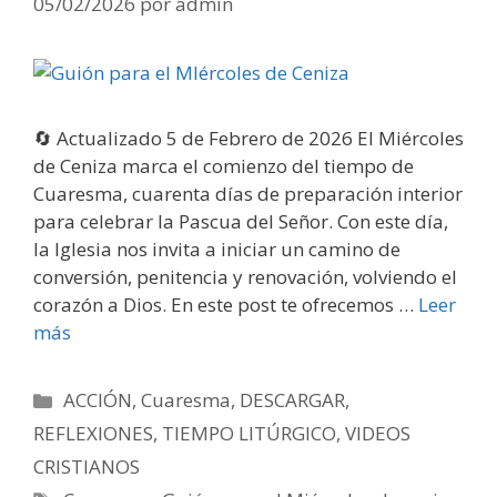
05/02/2026
por
admin
🔄 Actualizado 5 de Febrero de 2026 El Miércoles
de Ceniza marca el comienzo del tiempo de
Cuaresma, cuarenta días de preparación interior
para celebrar la Pascua del Señor. Con este día,
la Iglesia nos invita a iniciar un camino de
conversión, penitencia y renovación, volviendo el
corazón a Dios. En este post te ofrecemos …
Leer
más
Categorías
ACCIÓN
,
Cuaresma
,
DESCARGAR
,
REFLEXIONES
,
TIEMPO LITÚRGICO
,
VIDEOS
CRISTIANOS
Etiquetas