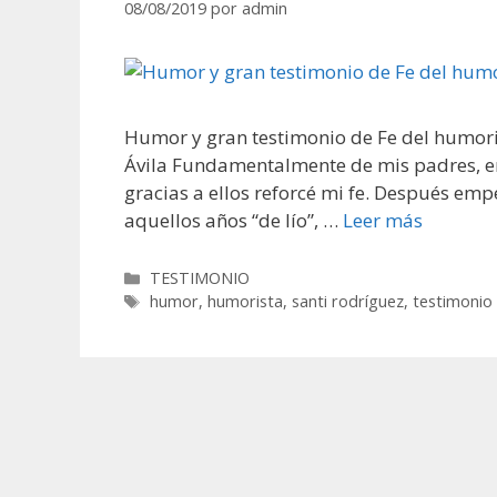
08/08/2019
por
admin
Humor y gran testimonio de Fe del humori
Ávila Fundamentalmente de mis padres, en c
gracias a ellos reforcé mi fe. Después emp
aquellos años “de lío”, …
Leer más
Categorías
TESTIMONIO
Etiquetas
humor
,
humorista
,
santi rodríguez
,
testimonio 