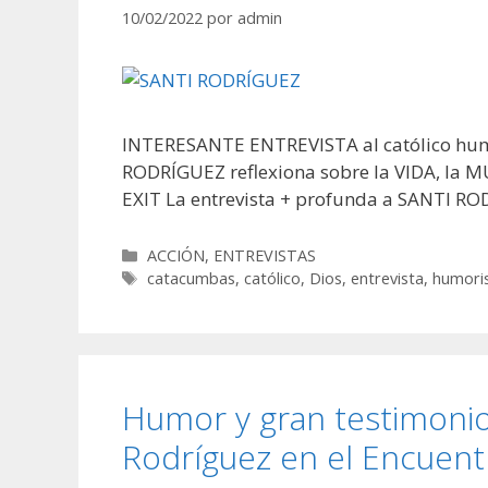
10/02/2022
por
admin
INTERESANTE ENTREVISTA al católico hum
RODRÍGUEZ reflexiona sobre la VIDA, la
EXIT La entrevista + profunda a SANTI RO
Categorías
ACCIÓN
,
ENTREVISTAS
Etiquetas
catacumbas
,
católico
,
Dios
,
entrevista
,
humori
Humor y gran testimonio
Rodríguez en el Encuent