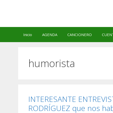
Saltar
al
contenido
Inicio
AGENDA
CANCIONERO
CUEN
humorista
INTERESANTE ENTREVISTA
RODRÍGUEZ que nos hab