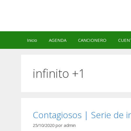
Saltar
al
contenido
Inicio
AGENDA
CANCIONERO
CUEN
infinito +1
Contagiosos | Serie de in
25/10/2020
por
admin