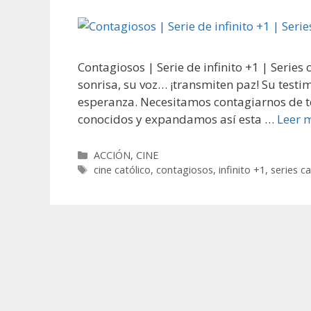
Contagiosos | Serie de infinito +1 | Series
sonrisa, su voz… ¡transmiten paz! Su testim
esperanza. Necesitamos contagiarnos de to
conocidos y expandamos así esta …
Leer 
Categorías
ACCIÓN
,
CINE
Etiquetas
cine católico
,
contagiosos
,
infinito +1
,
series ca