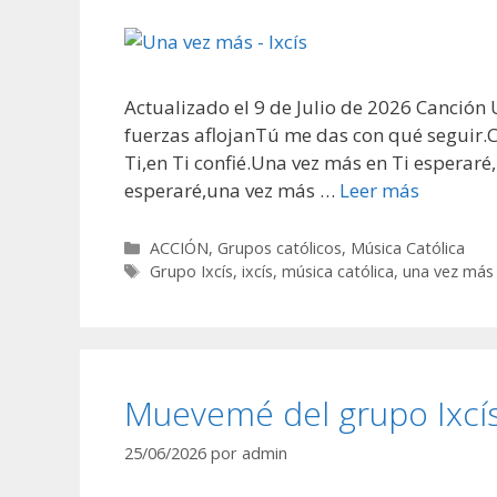
Actualizado el 9 de Julio de 2026 Canción
fuerzas aflojanTú me das con qué seguir.
Ti,en Ti confié.Una vez más en Ti esperar
esperaré,una vez más …
Leer más
Categorías
ACCIÓN
,
Grupos católicos
,
Música Católica
Etiquetas
Grupo Ixcís
,
ixcís
,
música católica
,
una vez más
Muevemé del grupo Ixcí
25/06/2026
por
admin