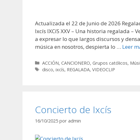
Actualizada el 22 de Junio de 2026 Regala
Ixcís IXCíS XXV – Una historia regalada 
a expresar lo que largos discursos y densa
música en nosotros, despierta lo …
Leer m
Categorías
ACCIÓN
,
CANCIONERO
,
Grupos católicos
,
Músi
Etiquetas
disco
,
ixcís
,
REGALADA
,
VIDEOCLIP
Concierto de Ixcís
16/10/2025
por
admin