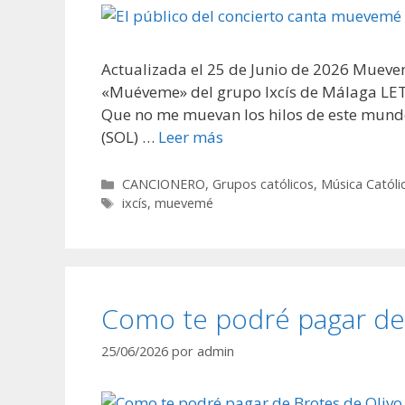
Actualizada el 25 de Junio de 2026 Muevem
«Muéveme» del grupo Ixcís de Málaga LET
Que no me muevan los hilos de este mund
(SOL) …
Leer más
Categorías
CANCIONERO
,
Grupos católicos
,
Música Católi
Etiquetas
ixcís
,
muevemé
Como te podré pagar de 
25/06/2026
por
admin