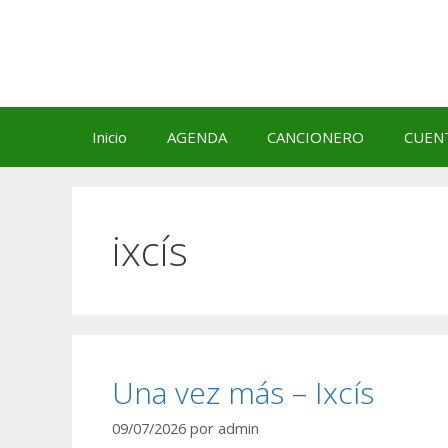
Saltar
al
contenido
Inicio
AGENDA
CANCIONERO
CUEN
ixcís
Una vez más – Ixcís
09/07/2026
por
admin