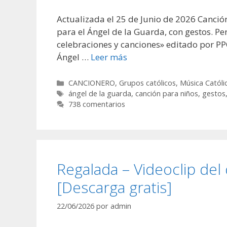
Actualizada el 25 de Junio de 2026 Canción
para el Ángel de la Guarda, con gestos. Pert
celebraciones y canciones» editado por PP
Ángel …
Leer más
Categorías
CANCIONERO
,
Grupos católicos
,
Música Católi
Etiquetas
ángel de la guarda
,
canción para niños
,
gestos
738 comentarios
Regalada – Videoclip del 
[Descarga gratis]
22/06/2026
por
admin