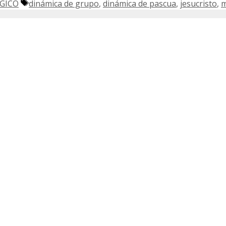
Etiquetas
GICO
dinámica de grupo
,
dinámica de pascua
,
jesucristo
,
m