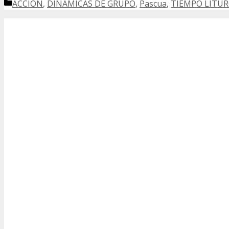
Categorías
ACCIÓN
,
DINÁMICAS DE GRUPO
,
Pascua
,
TIEMPO LITÚR