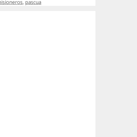
isioneros
,
pascua