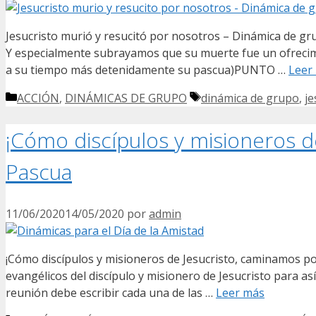
Jesucristo murió y resucitó por nosotros – Dinámica de g
Y especialmente subrayamos que su muerte fue un ofrecimi
a su tiempo más detenidamente su pascua)PUNTO …
Leer
Categorías
Etiquetas
ACCIÓN
,
DINÁMICAS DE GRUPO
dinámica de grupo
,
je
¡Cómo discípulos y misioneros de
Pascua
11/06/2020
14/05/2020
por
admin
¡Cómo discípulos y misioneros de Jesucristo, caminamos por
evangélicos del discípulo y misionero de Jesucristo para as
reunión debe escribir cada una de las …
Leer más