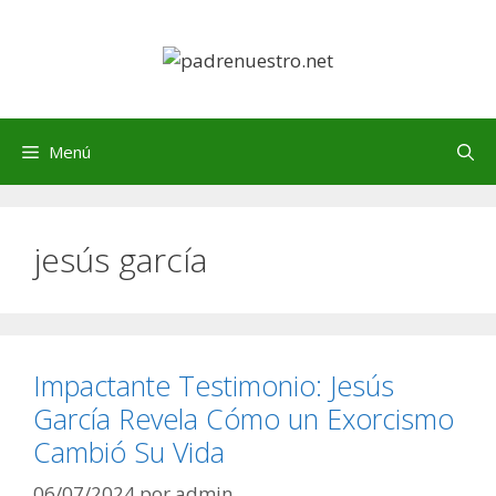
Saltar
al
contenido
Menú
jesús garcía
Impactante Testimonio: Jesús
García Revela Cómo un Exorcismo
Cambió Su Vida
06/07/2024
por
admin