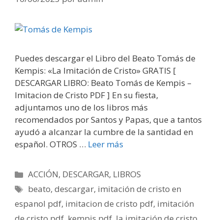
Puedes descargar el Libro del Beato Tomás de
Kempis: «La Imitación de Cristo» GRATIS [
DESCARGAR LIBRO: Beato Tomás de Kempis –
Imitacion de Cristo PDF ] En su fiesta,
adjuntamos uno de los libros más
recomendados por Santos y Papas, que a tantos
ayudó a alcanzar la cumbre de la santidad en
español. OTROS …
Leer más
Categorías
ACCIÓN
,
DESCARGAR
,
LIBROS
Etiquetas
beato
,
descargar
,
imitación de cristo en
espanol pdf
,
imitacion de cristo pdf
,
imitación
de cristo pdf
,
kempis pdf
,
la imitación de cristo