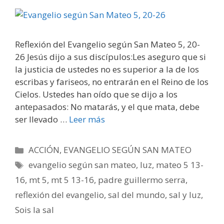
Reflexión del Evangelio según San Mateo 5, 20-
26 Jesús dijo a sus discípulos:Les aseguro que si
la justicia de ustedes no es superior a la de los
escribas y fariseos, no entrarán en el Reino de los
Cielos. Ustedes han oído que se dijo a los
antepasados: No matarás, y el que mata, debe
ser llevado …
Leer más
Categorías
ACCIÓN
,
EVANGELIO SEGÚN SAN MATEO
Etiquetas
evangelio según san mateo
,
luz
,
mateo 5 13-
16
,
mt 5
,
mt 5 13-16
,
padre guillermo serra
,
reflexión del evangelio
,
sal del mundo
,
sal y luz
,
Sois la sal