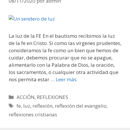
08/11/2020
por
admin
La luz de la FE En el bautismo recibimos la luz
de la fe en Cristo. Si como las vírgenes prudentes,
consideramos la fe como un bien que hemos de
cuidar, debemos procurar que no se apague,
alimentarlo con la Palabra de Dios, la oración,
los sacramentos, o cualquier otra actividad que
nos permita estar …
Leer más
Categorías
ACCIÓN
,
REFLEXIONES
Etiquetas
fe
,
luz
,
reflexión
,
reflexión del evangelio
,
reflexiones cristianas