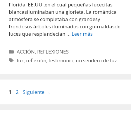
Florida, EE.UU.,en el cual pequeñas lucecitas
blancasiluminaban una glorieta. La romántica
atmósfera se completaba con grandesy
frondosos árboles iluminados con guirnaldasde
luces que resplandecían …
Leer más
Categorías
ACCIÓN
,
REFLEXIONES
Etiquetas
luz
,
reflexión
,
testimonio
,
un sendero de luz
Página
Página
1
2
Siguiente
→