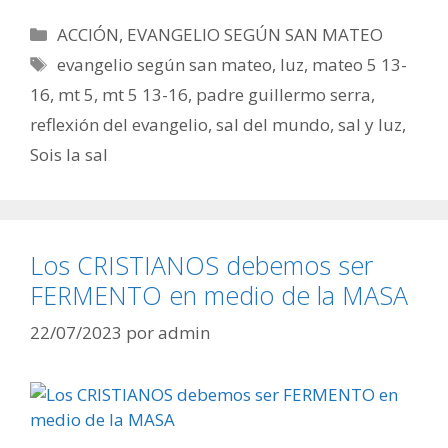
Categorías
ACCIÓN
,
EVANGELIO SEGÚN SAN MATEO
Etiquetas
evangelio según san mateo
,
luz
,
mateo 5 13-
16
,
mt 5
,
mt 5 13-16
,
padre guillermo serra
,
reflexión del evangelio
,
sal del mundo
,
sal y luz
,
Sois la sal
Los CRISTIANOS debemos ser
FERMENTO en medio de la MASA
22/07/2023
por
admin