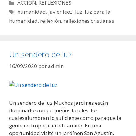
Categorías
ACCIÓN
,
REFLEXIONES
Etiquetas
humanidad
,
javier leoz
,
luz
,
luz para la
humanidad
,
reflexión
,
reflexiones cristianas
Un sendero de luz
16/09/2020
por
admin
Un sendero de luz Muchos jardines están
iluminadoscon pequeños faroles, los
cualesalumbran lo suficiente como paraque la
gente no tropiece en el camino. En una
oportunidad visité un jardínen San Agustín,