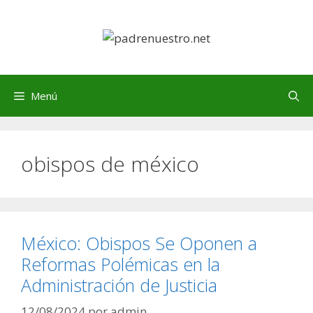
Saltar
al
contenido
Menú
obispos de méxico
México: Obispos Se Oponen a
Reformas Polémicas en la
Administración de Justicia
12/08/2024
por
admin