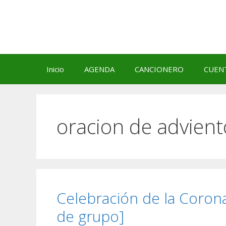
Saltar
al
contenido
Inicio
AGENDA
CANCIONERO
CUEN
oracion de adviento
Celebración de la Corona
de grupo]