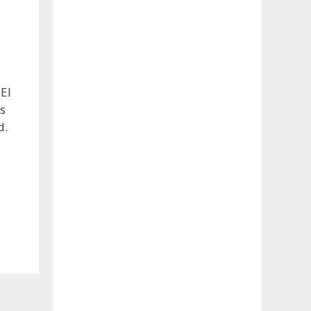
El
s
d.