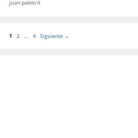
juan pablo II
Página
Página
Página
1
2
…
4
Siguiente
→