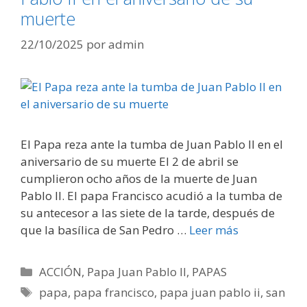
muerte
22/10/2025
por
admin
El Papa reza ante la tumba de Juan Pablo II en el
aniversario de su muerte El 2 de abril se
cumplieron ocho años de la muerte de Juan
Pablo II. El papa Francisco acudió a la tumba de
su antecesor a las siete de la tarde, después de
que la basílica de San Pedro …
Leer más
Categorías
ACCIÓN
,
Papa Juan Pablo II
,
PAPAS
Etiquetas
papa
,
papa francisco
,
papa juan pablo ii
,
san