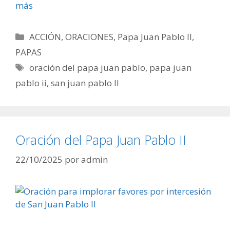
más
Categorías
ACCIÓN
,
ORACIONES
,
Papa Juan Pablo II
,
PAPAS
Etiquetas
oración del papa juan pablo
,
papa juan
pablo ii
,
san juan pablo II
Oración del Papa Juan Pablo II
22/10/2025
por
admin