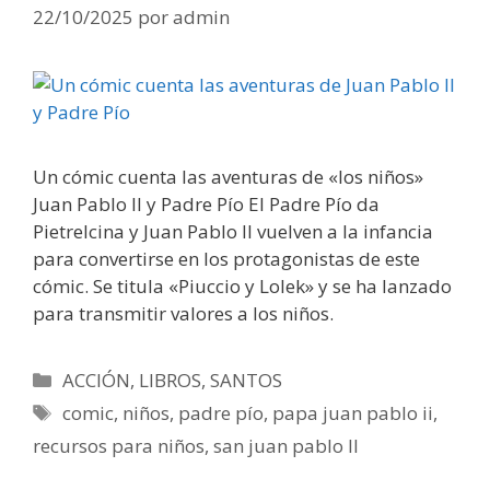
22/10/2025
por
admin
Un cómic cuenta las aventuras de «los niños»
Juan Pablo II y Padre Pío El Padre Pío da
Pietrelcina y Juan Pablo II vuelven a la infancia
para convertirse en los protagonistas de este
cómic. Se titula «Piuccio y Lolek» y se ha lanzado
para transmitir valores a los niños.
Categorías
ACCIÓN
,
LIBROS
,
SANTOS
Etiquetas
comic
,
niños
,
padre pío
,
papa juan pablo ii
,
recursos para niños
,
san juan pablo II