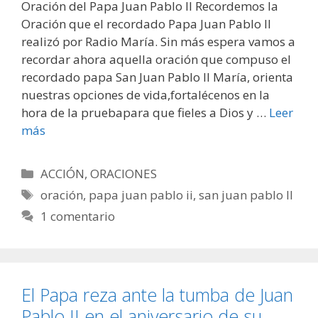
Oración del Papa Juan Pablo II Recordemos la
Oración que el recordado Papa Juan Pablo II
realizó por Radio María. Sin más espera vamos a
recordar ahora aquella oración que compuso el
recordado papa San Juan Pablo II María, orienta
nuestras opciones de vida,fortalécenos en la
hora de la pruebapara que fieles a Dios y …
Leer
más
Categorías
ACCIÓN
,
ORACIONES
Etiquetas
oración
,
papa juan pablo ii
,
san juan pablo II
1 comentario
El Papa reza ante la tumba de Juan
Pablo II en el aniversario de su