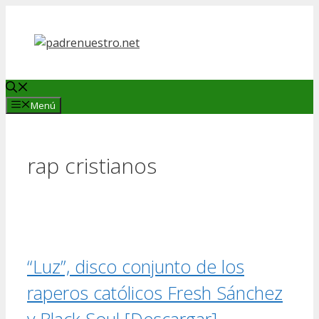
Saltar
al
contenido
Menú
rap cristianos
“Luz”, disco conjunto de los
raperos católicos Fresh Sánchez
y Black Soul [Descargar]