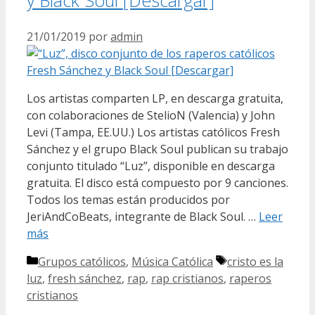
21/01/2019
por
admin
Los artistas comparten LP, en descarga gratuita,
con colaboraciones de StelioN (Valencia) y John
Levi (Tampa, EE.UU.) Los artistas católicos Fresh
Sánchez y el grupo Black Soul publican su trabajo
conjunto titulado “Luz”, disponible en descarga
gratuita. El disco está compuesto por 9 canciones.
Todos los temas están producidos por
JeriAndCoBeats, integrante de Black Soul. …
Leer
más
Categorías
Etiquetas
Grupos católicos
,
Música Católica
cristo es la
luz
,
fresh sánchez
,
rap
,
rap cristianos
,
raperos
cristianos