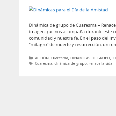
Dinámica de grupo de Cuaresma – Renace 
imagen que nos acompaña durante este cur
comunidad y nuestra fe. En el paso del in
“milagro” de muerte y resurrección, un re
Categorías
ACCIÓN
,
Cuaresma
,
DINÁMICAS DE GRUPO
,
T
Etiquetas
Cuaresma
,
dinámica de grupo
,
renace la vida