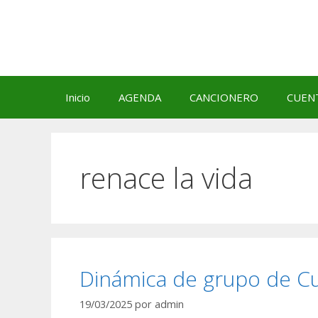
Saltar
al
contenido
Inicio
AGENDA
CANCIONERO
CUEN
renace la vida
Dinámica de grupo de Cu
19/03/2025
por
admin