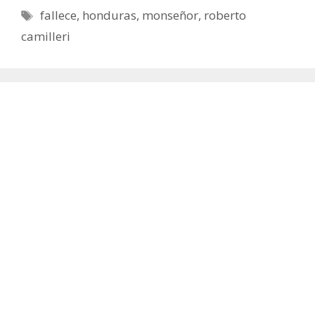
Etiquetas
fallece
,
honduras
,
monseñor
,
roberto
camilleri