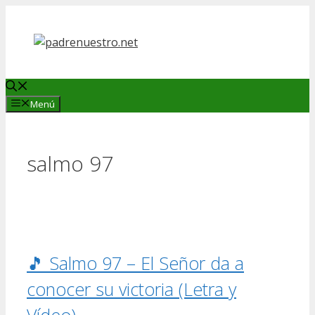
Saltar
al
contenido
Menú
salmo 97
🎵 Salmo 97 – El Señor da a
conocer su victoria (Letra y
Vídeo)