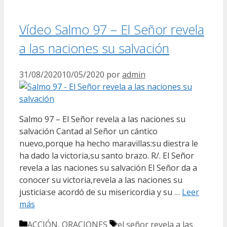
Vídeo Salmo 97 – El Señor revela
a las naciones su salvación
31/08/2020
10/05/2020
por
admin
Salmo 97 – El Señor revela a las naciones su
salvación Cantad al Señor un cántico
nuevo,porque ha hecho maravillas:su diestra le
ha dado la victoria,su santo brazo. R/. El Señor
revela a las naciones su salvación El Señor da a
conocer su victoria,revela a las naciones su
justicia:se acordó de su misericordia y su …
Leer
más
Categorías
Etiquetas
ACCIÓN
,
ORACIONES
el señor revela a las