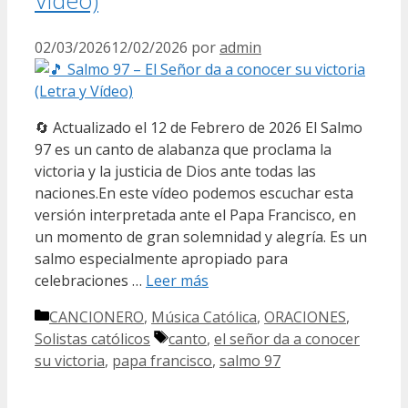
02/03/2026
12/02/2026
por
admin
🔄 Actualizado el 12 de Febrero de 2026 El Salmo
97 es un canto de alabanza que proclama la
victoria y la justicia de Dios ante todas las
naciones.En este vídeo podemos escuchar esta
versión interpretada ante el Papa Francisco, en
un momento de gran solemnidad y alegría. Es un
salmo especialmente apropiado para
celebraciones …
Leer más
Categorías
CANCIONERO
,
Música Católica
,
ORACIONES
,
Etiquetas
Solistas católicos
canto
,
el señor da a conocer
su victoria
,
papa francisco
,
salmo 97