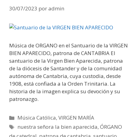
30/07/2023
por
admin
Música de ORGANO en el Santuario de la VIRGEN
BIEN APARECIDO, patrona de CANTABRIA El
santuario de la Virgen Bien Aparecida, patrona
de la diócesis de Santander y de la comunidad
autónoma de Cantabria, cuya custodia, desde
1908, está confiada a la Orden Trinitaria. La
historia de la imagen explica su devoción y su
patronazgo.
Categorías
Música Católica
,
VIRGEN MARÍA
Etiquetas
nuestra señora la bien aparecida
,
ÓRGANO
de catedral
,
patrona de cantabria
,
santuario