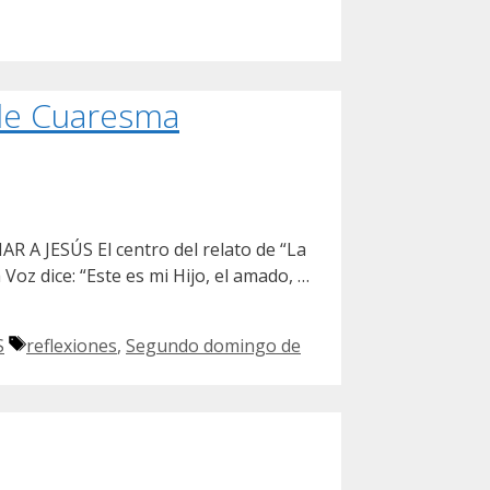
de Cuaresma
R A JESÚS El centro del relato de “La
Voz dice: “Este es mi Hijo, el amado, …
Etiquetas
S
reflexiones
,
Segundo domingo de