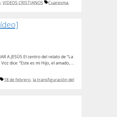
Etiquetas
O
,
VIDEOS CRISTIANOS
Cuaresma
,
ídeo]
R A JESÚS El centro del relato de “La
Voz dice: “Este es mi Hijo, el amado, …
Etiquetas
18 de febrero
,
la transfiguración del