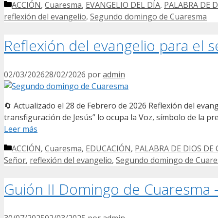
Categorías
ACCIÓN
,
Cuaresma
,
EVANGELIO DEL DÍA
,
PALABRA DE 
reflexión del evangelio
,
Segundo domingo de Cuaresma
Reflexión del evangelio para e
02/03/2026
28/02/2026
por
admin
🔄 Actualizado el 28 de Febrero de 2026 Reflexión del eva
transfiguración de Jesús” lo ocupa la Voz, símbolo de la pr
Leer más
Categorías
ACCIÓN
,
Cuaresma
,
EDUCACIÓN
,
PALABRA DE DIOS DE
Señor
,
reflexión del evangelio
,
Segundo domingo de Cuar
Guión II Domingo de Cuaresma – 
30/07/2025
02/03/2025
por
admin