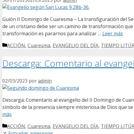
Guión II Domingo de Cuaresma – La transfiguración d
de un cristiano debe ser un camino de transformación que 
transformación es pararnos para analizar …
Leer más
Categorías
ACCIÓN
,
Cuaresma
,
EVANGELIO DEL DÍA
,
TIEMPO LITÚ
Descarga: Comentario al evange
02/03/2023
por
admin
Descarga: Comentario al evangelio del II Domingo de Cuare
símbolo de la presencia siempre misteriosa de Dios que se n
más
Categorías
ACCIÓN
,
Cuaresma
,
EVANGELIO DEL DÍA
,
TIEMPO LITÚ
Entradas anteriores