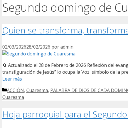
Segundo domingo de C
Quien se transforma, transfor
02/03/2026
28/02/2026
por
admin
🔄 Actualizado el 28 de Febrero de 2026 Reflexión del eva
transfiguración de Jesús” lo ocupa la Voz, símbolo de la pr
Leer más
Categorías
ACCIÓN
,
Cuaresma
,
PALABRA DE DIOS DE CADA DOMI
Cuaresma
Hoja parroquial para el Segun