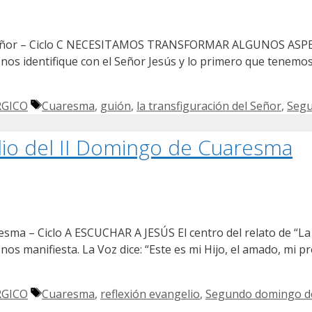
el Señor – Ciclo C NECESITAMOS TRANSFORMAR ALGUNOS A
nos identifique con el Señor Jesús y lo primero que tenemo
Etiquetas
RGICO
Cuaresma
,
guión
,
la transfiguración del Señor
,
Segu
lio del II Domingo de Cuaresma
sma – Ciclo A ESCUCHAR A JESÚS El centro del relato de “La t
os manifiesta. La Voz dice: “Este es mi Hijo, el amado, mi pr
Etiquetas
RGICO
Cuaresma
,
reflexión evangelio
,
Segundo domingo d