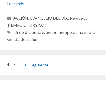
Leer más
Categorías
ACCIÓN
,
EVANGELIO DEL DÍA
,
Navidad
,
TIEMPO LITÚRGICO
Etiquetas
25 de diciembre
,
Señor
,
tiempo de navidad
,
venida del señor
Página
Página
Página
1
2
…
6
Siguiente
→