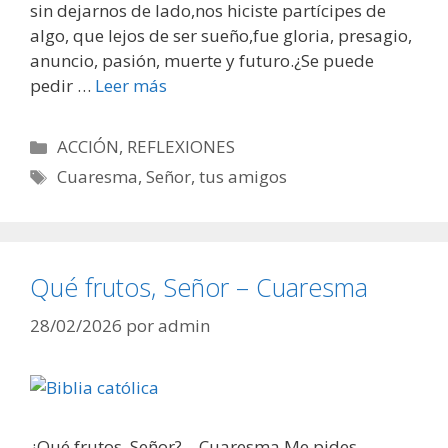
sin dejarnos de lado,nos hiciste partícipes de
algo, que lejos de ser sueño,fue gloria, presagio,
anuncio, pasión, muerte y futuro.¿Se puede
pedir …
Leer más
Categorías
ACCIÓN
,
REFLEXIONES
Etiquetas
Cuaresma
,
Señor
,
tus amigos
Qué frutos, Señor – Cuaresma
28/02/2026
por
admin
¿Qué frutos, Señor? – Cuaresma Me pides