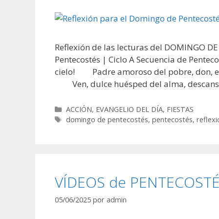
Reflexión de las lecturas del DOMINGO DE
Pentecostés | Ciclo A Secuencia de Pente
cielo! Padre amoroso del pobre, don, e
Ven, dulce huésped del alma, descans
Categorías
ACCIÓN
,
EVANGELIO DEL DÍA
,
FIESTAS
Etiquetas
domingo de pentecostés
,
pentecostés
,
reflexi
VÍDEOS de PENTECOSTÉS 
05/06/2025
por
admin