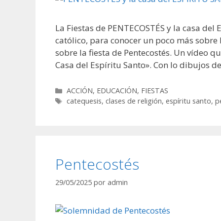
La Fiestas de PENTECOSTÉS y la casa del
católico, para conocer un poco más sobre l
sobre la fiesta de Pentecostés. Un vídeo qu
Casa del Espíritu Santo». Con lo dibujos d
Categorías
ACCIÓN
,
EDUCACIÓN
,
FIESTAS
Etiquetas
catequesis
,
clases de religión
,
espíritu santo
,
p
Pentecostés
29/05/2025
por
admin