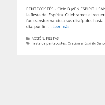
PENTECOSTÉS – Ciclo B ¡VEN ESPÍRITU SA
la fiesta del Espíritu. Celebramos el recue
fue transformando a sus discípulos hasta q
día, por fin, …
Leer más
Categorías
ACCIÓN
,
FIESTAS
Etiquetas
fiesta de pentecostés
,
Oración al Espíritu Sant