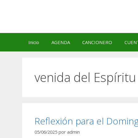
Saltar
al
contenido
Inicio
AGENDA
CANCIONERO
CUEN
venida del Espírit
Reflexión para el Domin
05/06/2025
por
admin