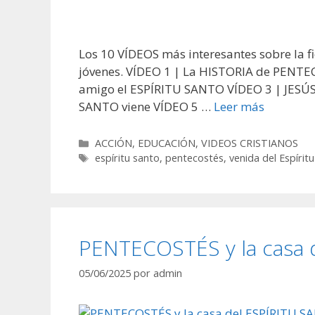
Los 10 VÍDEOS más interesantes sobre la f
jóvenes. VÍDEO 1 | La HISTORIA de PENTE
amigo el ESPÍRITU SANTO VÍDEO 3 | JESÚS
SANTO viene VÍDEO 5 …
Leer más
Categorías
ACCIÓN
,
EDUCACIÓN
,
VIDEOS CRISTIANOS
Etiquetas
espíritu santo
,
pentecostés
,
venida del Espírit
PENTECOSTÉS y la casa 
05/06/2025
por
admin