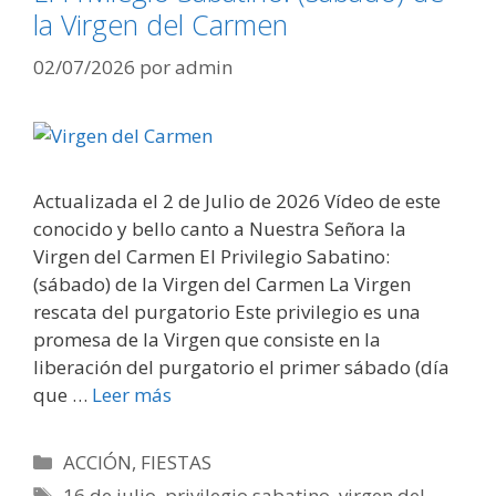
la Virgen del Carmen
02/07/2026
por
admin
Actualizada el 2 de Julio de 2026 Vídeo de este
conocido y bello canto a Nuestra Señora la
Virgen del Carmen El Privilegio Sabatino:
(sábado) de la Virgen del Carmen La Virgen
rescata del purgatorio Este privilegio es una
promesa de la Virgen que consiste en la
liberación del purgatorio el primer sábado (día
que …
Leer más
Categorías
ACCIÓN
,
FIESTAS
Etiquetas
16 de julio
,
privilegio sabatino
,
virgen del