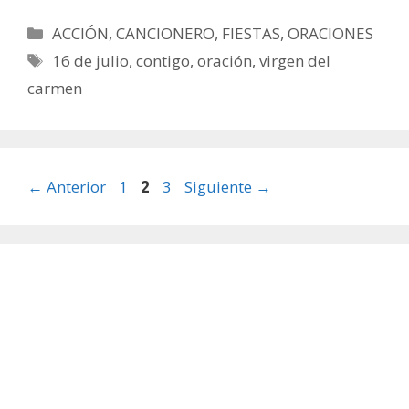
Categorías
ACCIÓN
,
CANCIONERO
,
FIESTAS
,
ORACIONES
Etiquetas
16 de julio
,
contigo
,
oración
,
virgen del
carmen
Página
Página
Página
←
Anterior
1
2
3
Siguiente
→