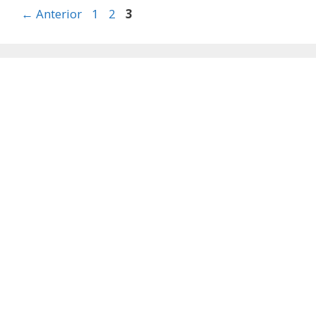
Página
Página
Página
←
Anterior
1
2
3