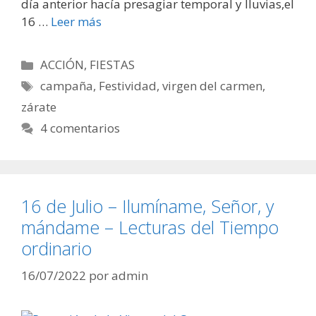
día anterior hacía presagiar temporal y lluvias,el
16 …
Leer más
Categorías
ACCIÓN
,
FIESTAS
Etiquetas
campaña
,
Festividad
,
virgen del carmen
,
zárate
4 comentarios
16 de Julio – Ilumíname, Señor, y
mándame – Lecturas del Tiempo
ordinario
16/07/2022
por
admin