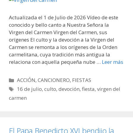
Actualizada el 1 de Julio de 2026 Vídeo de este
conocido y bello canto a Nuestra Señora la
Virgen del Carmen Virgen del Carmen, sus
orígenes El culto y la devoción a la Virgen del
Carmen se remonta a los orígenes de la Orden
carmelitana, cuya tradición más antigua la
relaciona con aquella pequeña nube …
Leer más
Categorías
ACCIÓN
,
CANCIONERO
,
FIESTAS
Etiquetas
16 de julio
,
culto
,
devoción
,
fiesta
,
virgen del
carmen
El Papa Benedicto XVI bendijo la