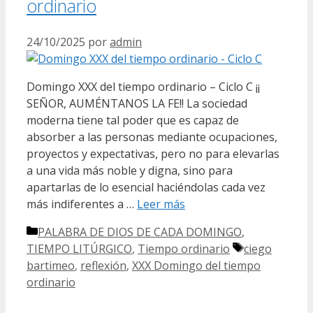
ordinario
24/10/2025
por
admin
Domingo XXX del tiempo ordinario – Ciclo C ¡¡
SEÑOR, AUMÉNTANOS LA FE!! La sociedad
moderna tiene tal poder que es capaz de
absorber a las personas mediante ocupaciones,
proyectos y expectativas, pero no para elevarlas
a una vida más noble y digna, sino para
apartarlas de lo esencial haciéndolas cada vez
más indiferentes a …
Leer más
Categorías
PALABRA DE DIOS DE CADA DOMINGO
,
Etiquetas
TIEMPO LITÚRGICO
,
Tiempo ordinario
ciego
bartimeo
,
reflexión
,
XXX Domingo del tiempo
ordinario