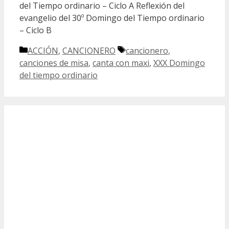
del Tiempo ordinario – Ciclo A Reflexión del
evangelio del 30º Domingo del Tiempo ordinario
– Ciclo B
Categorías
Etiquetas
ACCIÓN
,
CANCIONERO
cancionero
,
canciones de misa
,
canta con maxi
,
XXX Domingo
del tiempo ordinario