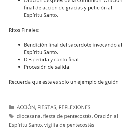
Oración después de la Comunión: Oración
final de acción de gracias y petición al
Espíritu Santo.
Ritos Finales:
Bendición final del sacerdote invocando al
Espíritu Santo.
Despedida y canto final.
Procesión de salida.
Recuerda que este es solo un ejemplo de guión
Categorías
ACCIÓN
,
FIESTAS
,
REFLEXIONES
Etiquetas
diocesana
,
fiesta de pentecostés
,
Oración al
Espíritu Santo
,
vigilia de pentecostés