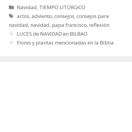
Categorías
Navidad
,
TIEMPO LITÚRGICO
Etiquetas
actos
,
adviento
,
consejos
,
consejos para
navidad
,
navidad
,
papa francisco
,
reflexión
LUCES de NAVIDAD en BILBAO
Flores y plantas mencionadas en la Biblia