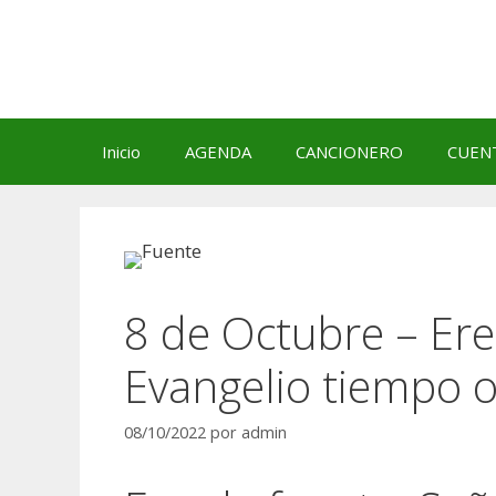
Saltar
al
contenido
Inicio
AGENDA
CANCIONERO
CUEN
8 de Octubre – Ere
Evangelio tiempo o
08/10/2022
por
admin