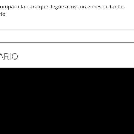
 compártela para que llegue a los corazones de tantos
io.
ARIO