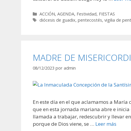
Categorías
ACCIÓN
,
AGENDA
,
Festividad
,
FIESTAS
Etiquetas
diócesis de guadix
,
pentecostés
,
vigilia de pe
MADRE DE MISERICORD
08/12/2023
por
admin
En este día en el que aclamamos a María 
que en esta jornada mariana abre e inicia 
llamada a trabajar, redescubrir y llevar e
porque de Dios viene, se …
Leer más