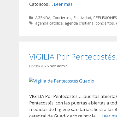
Católicos …
Leer más
Categorías
AGENDA
,
Conciertos
,
Festividad
,
REFLEXIONE
Etiquetas
agenda católica
,
agenda cristiana
,
conciertos
,
VIGILIA Por Pentecostés…
06/06/2025
por
admin
VIGILIA Por Pentecostés…. puertas abiertas
Pentecostés, con las puertas abiertas a tod
medidas de higiene sanitarias. Será a las 
catedral de Guadix acoge hoy la …
Leer m