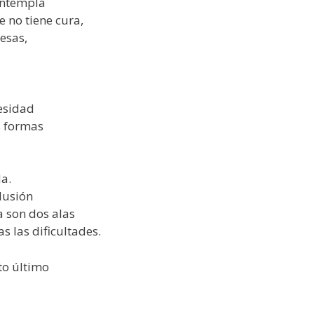
contempla
e no tiene cura,
esas,
esidad
s formas
a.
ilusión
a son dos alas
 las dificultades.
to último