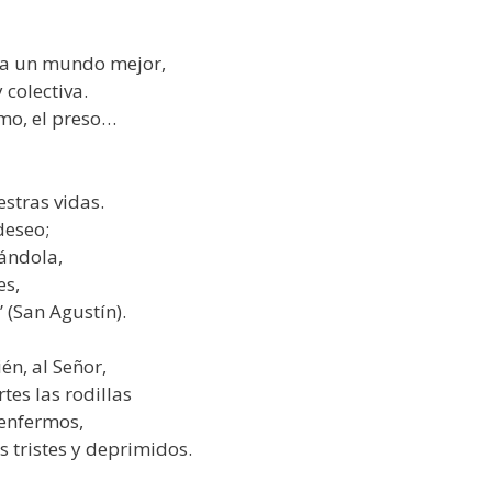
za un mundo mejor,
colectiva.
mo, el preso…
stras vidas.
deseo;
hándola,
es,
(San Agustín).
én, al Señor,
tes las rodillas
 enfermos,
s tristes y deprimidos.