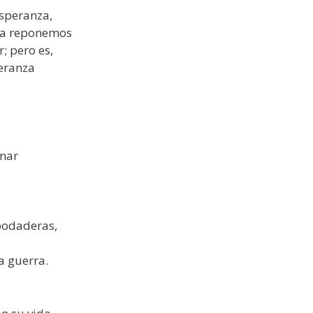
speranza,
la reponemos
; pero es,
peranza
inar
 podaderas,
a guerra.