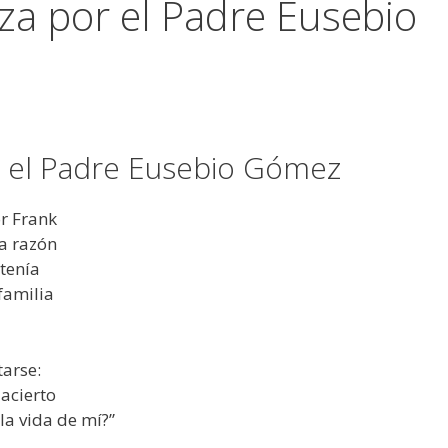
za por el Padre Eusebio
r el Padre Eusebio Gómez
r Frank
ta razón
 tenía
familia
tarse:
acierto
la vida de mí?”