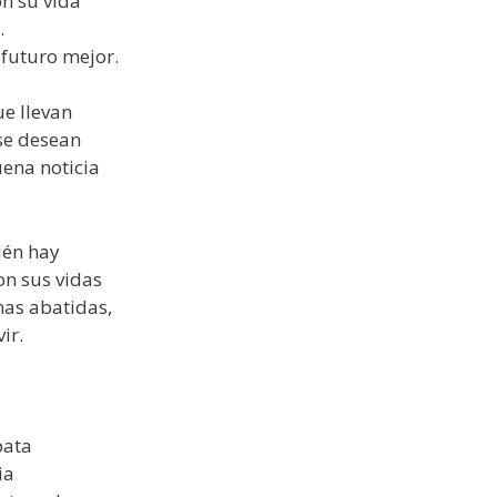
n su vida
…
 futuro mejor.
ue llevan
se desean
ena noticia
ién hay
n sus vidas
nas abatidas,
ir.
pata
ia