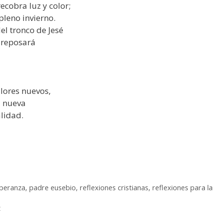
ecobra luz y color;
pleno invierno.
el tronco de Jesé
l reposará
alores nuevos,
a nueva
lidad.
peranza
,
padre eusebio
,
reflexiones cristianas
,
reflexiones para la
z