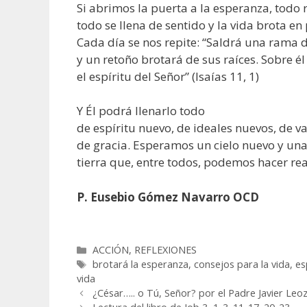
Si abrimos la puerta a la esperanza, todo r
todo se llena de sentido y la vida brota en 
Cada día se nos repite: “Saldrá una rama d
y un retoño brotará de sus raíces. Sobre é
el espíritu del Señor” (Isaías 11, 1)
Y Él podrá llenarlo todo
de espíritu nuevo, de ideales nuevos, de v
de gracia. Esperamos un cielo nuevo y un
tierra que, entre todos, podemos hacer rea
P. Eusebio Gómez Navarro OCD
Categorías
ACCIÓN
,
REFLEXIONES
Etiquetas
brotará la esperanza
,
consejos para la vida
,
es
vida
¿César….. o Tú, Señor? por el Padre Javier Leo