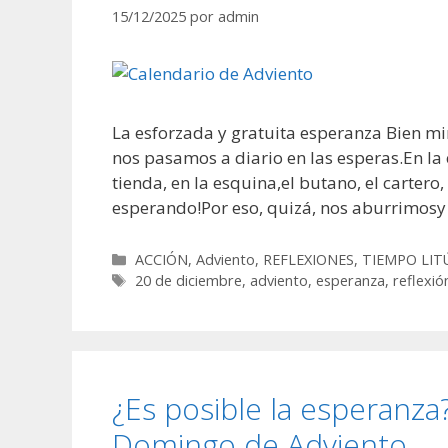
15/12/2025
por
admin
La esforzada y gratuita esperanza Bien mi
nos pasamos a diario en las esperas.En la 
tienda, en la esquina,el butano, el carter
esperando!Por eso, quizá, nos aburrimos
Categorías
ACCIÓN
,
Adviento
,
REFLEXIONES
,
TIEMPO LIT
Etiquetas
20 de diciembre
,
adviento
,
esperanza
,
reflexió
¿Es posible la esperanza
Domingo de Adviento