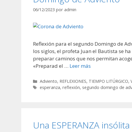
06/12/2023
por
admin
Reflexión para el segundo Domingo de A
los siglos, el profeta Juan el Bautista se
preparar caminos que nos permitan acoger 
«Preparad el …
Leer más
Categorías
Adviento
,
REFLEXIONES
,
TIEMPO LITÚRGICO
,
Etiquetas
esperanza
,
reflexión
,
segundo domingo de adv
Una ESPERANZA insólita