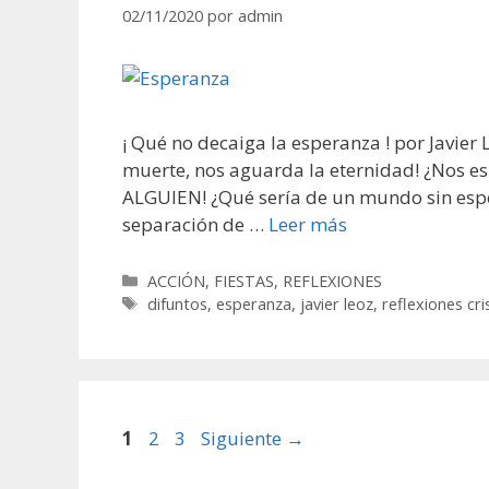
02/11/2020
por
admin
¡ Qué no decaiga la esperanza ! por Javier L
muerte, nos aguarda la eternidad! ¿Nos es
ALGUIEN! ¿Qué sería de un mundo sin esp
separación de …
Leer más
Categorías
ACCIÓN
,
FIESTAS
,
REFLEXIONES
Etiquetas
difuntos
,
esperanza
,
javier leoz
,
reflexiones cri
Página
Página
Página
1
2
3
Siguiente
→