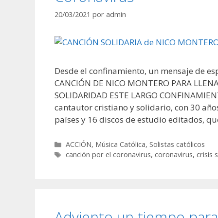
20/03/2021
por
admin
Desde el confinamiento, un mensaje de es
CANCIÓN DE NICO MONTERO PARA LLENA
SOLIDARIDAD ESTE LARGO CONFINAMIENTO 
cantautor cristiano y solidario, con 30 añ
países y 16 discos de estudio editados, q
Categorías
ACCIÓN
,
Música Católica
,
Solistas católicos
Etiquetas
canción por el coronavirus
,
coronavirus
,
crisis 
Adviento un tiempo para 