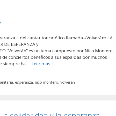
peranza… del cantautor católico llamada «Volverán» LA
R DE ESPERANZA y
“Volverán” es un tema compuesto por Nico Montero,
os de conciertos benéficos a sus espaldas por muchos
ue siempre ha …
Leer más
sanitaria
,
esperanza
,
nico montero
,
volverán
la solidaridad y la esperanza