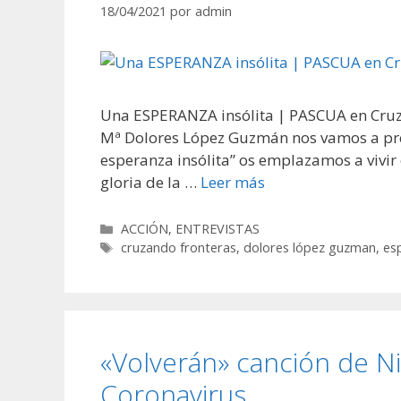
18/04/2021
por
admin
Una ESPERANZA insólita | PASCUA en Cruza
Mª Dolores López Guzmán nos vamos a prepa
esperanza insólita” os emplazamos a vivir e
gloria de la …
Leer más
Categorías
ACCIÓN
,
ENTREVISTAS
Etiquetas
cruzando fronteras
,
dolores lópez guzman
,
es
«Volverán» canción de Ni
Coronavirus