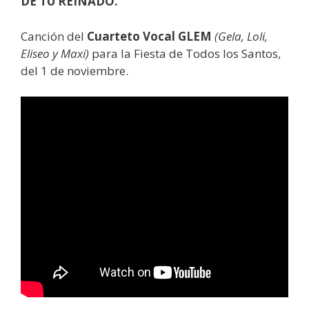
DE TU REINADO.
Canción del
Cuarteto Vocal GLEM
(Gela, Loli,
Eliseo y Maxi)
para la Fiesta de Todos los Santos,
del 1 de noviembre.