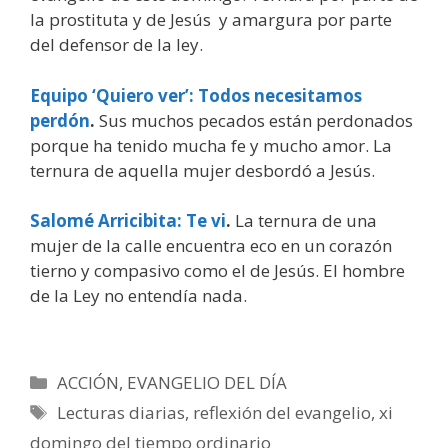
la prostituta y de Jesús y amargura por parte
del defensor de la ley.
Equipo ‘Quiero ver’: Todos necesitamos
perdón
.
Sus muchos pecados están perdonados
porque ha tenido mucha fe y mucho amor. La
ternura de aquella mujer desbordó a Jesús.
Salomé Arricibita: Te vi
.
La ternura de una
mujer de la calle encuentra eco en un corazón
tierno y compasivo como el de Jesús. El hombre
de la Ley no entendía nada.
Categorías
ACCIÓN
,
EVANGELIO DEL DÍA
Etiquetas
Lecturas diarias
,
reflexión del evangelio
,
xi
domingo del tiempo ordinario