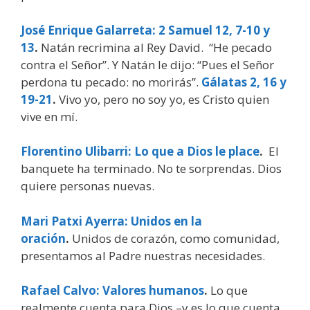
José Enrique Galarreta: 2 Samuel 12, 7-10 y
13
.
Natán recrimina al Rey David. “He pecado
contra el Señor”. Y Natán le dijo: “Pues el Señor
perdona tu pecado: no morirás”.
Gálatas 2, 16 y
19-21
.
Vivo yo, pero no soy yo, es Cristo quien
vive en mí.
Florentino Ulibarri: Lo que a Dios le place
.
El
banquete ha terminado. No te sorprendas. Dios
quiere personas nuevas.
Mari Patxi Ayerra: Unidos en la
oración
.
Unidos de corazón, como comunidad,
presentamos al Padre nuestras necesidades.
Rafael Calvo: Valores humanos
.
Lo que
realmente cuenta para Dios –y es lo que cuenta