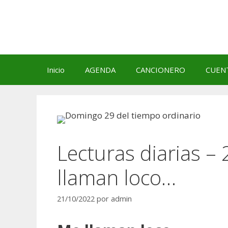
Saltar
al
contenido
Inicio
AGENDA
CANCIONERO
CUEN
Lecturas diarias –
llaman loco…
21/10/2022
por
admin