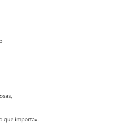
o
osas,
lo que importa».