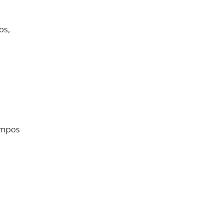
os,
ampos