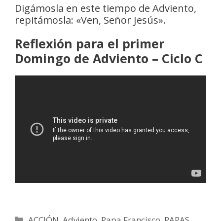
Digámosla en este tiempo de Adviento,
repitámosla: «Ven, Señor Jesús».
Reflexión para el primer
Domingo de Adviento – Ciclo C
Categorías
ACCIÓN
,
Adviento
,
Papa Francisco
,
PAPAS
,