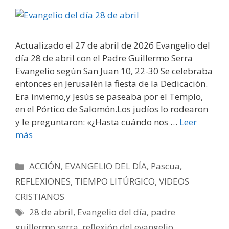
Actualizado el 27 de abril de 2026 Evangelio del
día 28 de abril con el Padre Guillermo Serra
Evangelio según San Juan 10, 22-30 Se celebraba
entonces en Jerusalén la fiesta de la Dedicación.
Era invierno,y Jesús se paseaba por el Templo,
en el Pórtico de Salomón.Los judíos lo rodearon
y le preguntaron: «¿Hasta cuándo nos …
Leer
más
Categorías
ACCIÓN
,
EVANGELIO DEL DÍA
,
Pascua
,
REFLEXIONES
,
TIEMPO LITÚRGICO
,
VIDEOS
CRISTIANOS
Etiquetas
28 de abril
,
Evangelio del día
,
padre
guillermo serra
,
reflexión del evangelio