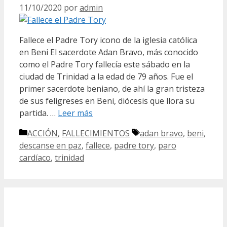
11/10/2020
por
admin
Fallece el Padre Tory icono de la iglesia católica
en Beni El sacerdote Adan Bravo, más conocido
como el Padre Tory fallecía este sábado en la
ciudad de Trinidad a la edad de 79 años. Fue el
primer sacerdote beniano, de ahí la gran tristeza
de sus feligreses en Beni, diócesis que llora su
partida. …
Leer más
Categorías
Etiquetas
ACCIÓN
,
FALLECIMIENTOS
adan bravo
,
beni
,
descanse en paz
,
fallece
,
padre tory
,
paro
cardíaco
,
trinidad