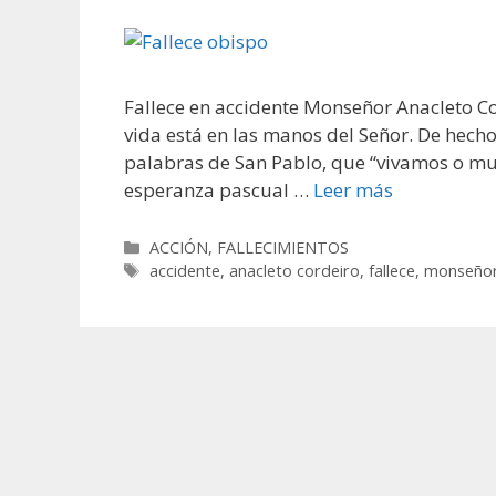
Fallece en accidente Monseñor Anacleto Co
vida está en las manos del Señor. De hech
palabras de San Pablo, que “vivamos o mur
esperanza pascual …
Leer más
Categorías
ACCIÓN
,
FALLECIMIENTOS
Etiquetas
accidente
,
anacleto cordeiro
,
fallece
,
monseño