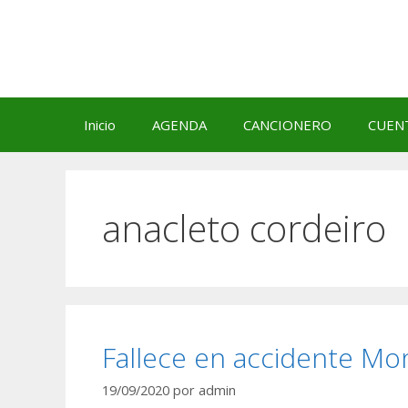
Saltar
al
contenido
Inicio
AGENDA
CANCIONERO
CUEN
anacleto cordeiro
Fallece en accidente Mo
19/09/2020
por
admin