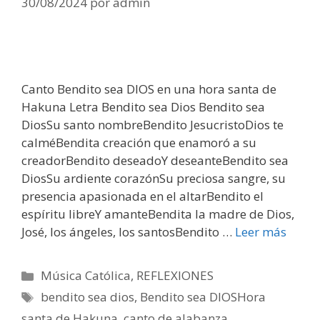
30/08/2024
por
admin
Canto Bendito sea DIOS en una hora santa de
Hakuna Letra Bendito sea Dios Bendito sea
DiosSu santo nombreBendito JesucristoDios te
calméBendita creación que enamoró a su
creadorBendito deseadoY deseanteBendito sea
DiosSu ardiente corazónSu preciosa sangre, su
presencia apasionada en el altarBendito el
espíritu libreY amanteBendita la madre de Dios,
José, los ángeles, los santosBendito …
Leer más
Categorías
Música Católica
,
REFLEXIONES
Etiquetas
bendito sea dios
,
Bendito sea DIOSHora
santa de Hakuna
,
canto de alabanza