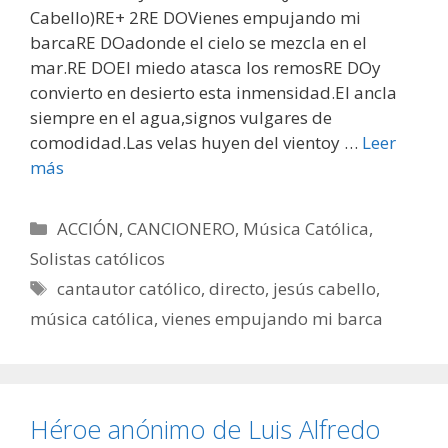
Cabello)RE+ 2RE DOVienes empujando mi
barcaRE DOadonde el cielo se mezcla en el
mar.RE DOEl miedo atasca los remosRE DOy
convierto en desierto esta inmensidad.El ancla
siempre en el agua,signos vulgares de
comodidad.Las velas huyen del vientoy …
Leer
más
Categorías
ACCIÓN
,
CANCIONERO
,
Música Católica
,
Solistas católicos
Etiquetas
cantautor católico
,
directo
,
jesús cabello
,
música católica
,
vienes empujando mi barca
Héroe anónimo de Luis Alfredo