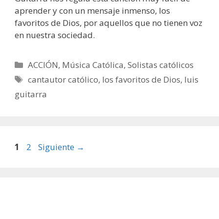
aprender y con un mensaje inmenso, los
favoritos de Dios, por aquellos que no tienen voz
en nuestra sociedad.
Categorías
ACCIÓN
,
Música Católica
,
Solistas católicos
Etiquetas
cantautor católico
,
los favoritos de Dios
,
luis
guitarra
Página
Página
1
2
Siguiente
→