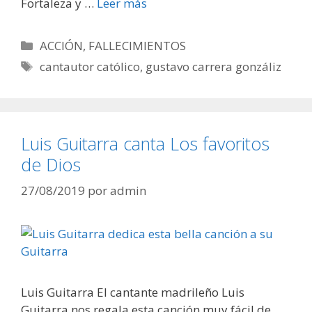
Fortaleza y …
Leer más
Categorías
ACCIÓN
,
FALLECIMIENTOS
Etiquetas
cantautor católico
,
gustavo carrera gonzáliz
Luis Guitarra canta Los favoritos
de Dios
27/08/2019
por
admin
Luis Guitarra El cantante madrileño Luis
Guitarra nos regala esta canción muy fácil de