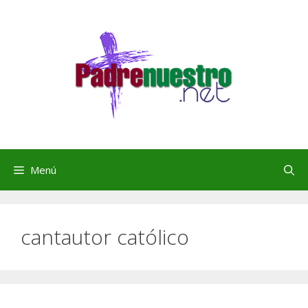
Saltar
al
contenido
Menú
cantautor católico