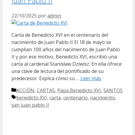
22/10/2025
por
admin
Carta de Benedicto XVI en el centenario del
nacimiento de Juan Pablo II El 18 de mayo se
cumplían 100 años del nacimiento de Juan Pablo
II y por ese motivo, Benedicto XVI, escribió una
carta al cardenal Stanisław Dziwisz. En ella ofrece
una clave de lectura del pontificado de su
predecesor. Explica cómo su …
Leer más
Categorías
ACCIÓN
,
CARTAS
,
Papa Benedicto XVI
,
SANTOS
Etiquetas
benedicto XVI
,
carta
,
centenario
,
nacimiento
,
san juan pablo II