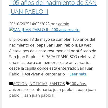
105 años del nacimiento de SAN
JUAN PABLO II
20/10/2025
14/05/2025
por
admin
El próximo 18 de mayo se cumplen 105 años del
nacimiento del papa San Juan Pablo II. La web
Aleteia nos deja este resumen del pontificado de
San Juan Pablo II. El PAPA FRANCISCO celebrará
una misa para conmemorar este aniversario
desde la capilla donde está enterrado San Juan
Pablo II. Así viven el centenario …
Leer más
Categorías
Etiquetas
ACCIÓN
,
NOTICIAS
,
SANTOS
100 años
,
aniversario
,
centenario
,
juan pablo II
,
papa juan
pablo ii
,
san juan pablo II