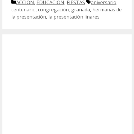
Categorías
Etiquetas
ACCIÓN
,
EDUCACIÓN
,
FIESTAS
aniversario
,
centenario
,
congregación
,
granada
,
hermanas de
la presentación
,
la presentación linares