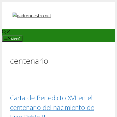
Saltar
al
contenido
Menú
centenario
Carta de Benedicto XVI en el
centenario del nacimiento de
Juan Pablo II