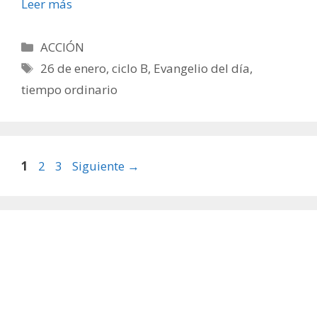
Leer más
Categorías
ACCIÓN
Etiquetas
26 de enero
,
ciclo B
,
Evangelio del día
,
tiempo ordinario
Página
Página
Página
1
2
3
Siguiente
→