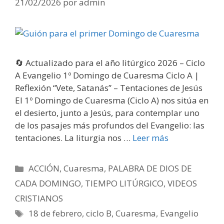
21/02/2026
por
admin
🔄 Actualizado para el año litúrgico 2026 – Ciclo
A Evangelio 1º Domingo de Cuaresma Ciclo A |
Reflexión “Vete, Satanás” – Tentaciones de Jesús
El 1º Domingo de Cuaresma (Ciclo A) nos sitúa en
el desierto, junto a Jesús, para contemplar uno
de los pasajes más profundos del Evangelio: las
tentaciones. La liturgia nos …
Leer más
Categorías
ACCIÓN
,
Cuaresma
,
PALABRA DE DIOS DE
CADA DOMINGO
,
TIEMPO LITÚRGICO
,
VIDEOS
CRISTIANOS
Etiquetas
18 de febrero
,
ciclo B
,
Cuaresma
,
Evangelio