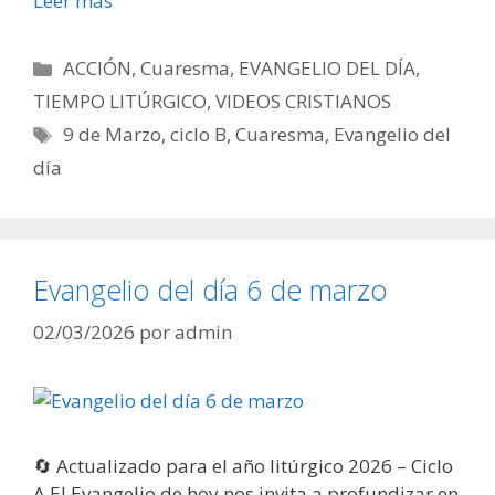
Leer más
Categorías
ACCIÓN
,
Cuaresma
,
EVANGELIO DEL DÍA
,
TIEMPO LITÚRGICO
,
VIDEOS CRISTIANOS
Etiquetas
9 de Marzo
,
ciclo B
,
Cuaresma
,
Evangelio del
día
Evangelio del día 6 de marzo
02/03/2026
por
admin
🔄 Actualizado para el año litúrgico 2026 – Ciclo
A El Evangelio de hoy nos invita a profundizar en