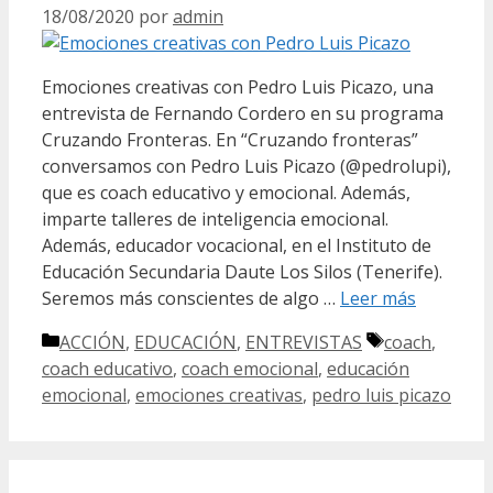
18/08/2020
por
admin
Emociones creativas con Pedro Luis Picazo, una
entrevista de Fernando Cordero en su programa
Cruzando Fronteras. En “Cruzando fronteras”
conversamos con Pedro Luis Picazo (@pedrolupi),
que es coach educativo y emocional. Además,
imparte talleres de inteligencia emocional.
Además, educador vocacional, en el Instituto de
Educación Secundaria Daute Los Silos (Tenerife).
Seremos más conscientes de algo …
Leer más
Categorías
Etiquetas
ACCIÓN
,
EDUCACIÓN
,
ENTREVISTAS
coach
,
coach educativo
,
coach emocional
,
educación
emocional
,
emociones creativas
,
pedro luis picazo