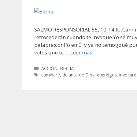
SALMO RESPONSORIAL 55, 10-14 R. ¡Caminar
retrocederán cuando te invoque.Yo sé muy 
palabra;confío en Él y ya no temo:¿qué pu
votos que te …
Leer más
Categorías
ACCIÓN
,
BIBLIA
Etiquetas
caminaré
,
delante de Dios
,
enemigos
,
invocaré