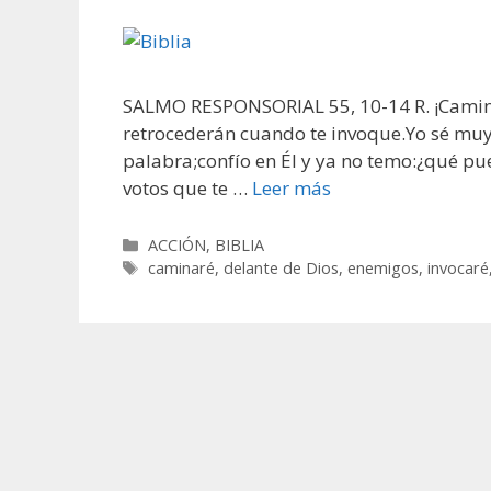
SALMO RESPONSORIAL 55, 10-14 R. ¡Caminar
retrocederán cuando te invoque.Yo sé muy 
palabra;confío en Él y ya no temo:¿qué pu
votos que te …
Leer más
Categorías
ACCIÓN
,
BIBLIA
Etiquetas
caminaré
,
delante de Dios
,
enemigos
,
invocaré