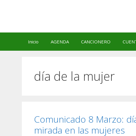
Saltar
al
contenido
Inicio
AGENDA
CANCIONERO
CUEN
día de la mujer
Comunicado 8 Marzo: dí
mirada en las mujeres