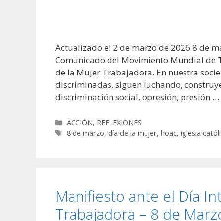
Actualizado el 2 de marzo de 2026 8 de m
Comunicado del Movimiento Mundial de Tr
de la Mujer Trabajadora. En nuestra socie
discriminadas, siguen luchando, construye
discriminación social, opresión, presión …
Categorías
ACCIÓN
,
REFLEXIONES
Etiquetas
8 de marzo
,
día de la mujer
,
hoac
,
iglesia catól
Manifiesto ante el Día In
Trabajadora – 8 de Marz