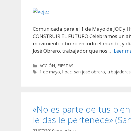
Comunicada para el 1 de Mayo de JOC y
CONSTRUIR EL FUTURO Celebramos un año má
movimiento obrero en todo el mundo, y día
José Obrero, trabajador que nos …
Leer m
Categorías
ACCIÓN
,
FIESTAS
Etiquetas
1 de mayo
,
hoac
,
san josé obrero
,
trbajadores
«No es parte de tus bien
le das le pertenece» (Sa
23/07/2010
por
admin