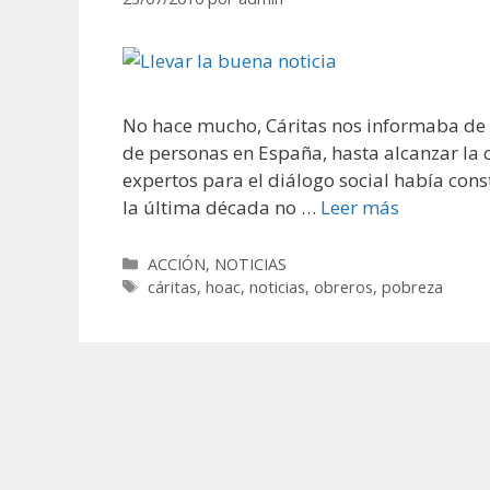
No hace mucho, Cáritas nos informaba de
de personas en España, hasta alcanzar la c
expertos para el diálogo social había con
la última década no …
Leer más
Categorías
ACCIÓN
,
NOTICIAS
Etiquetas
cáritas
,
hoac
,
noticias
,
obreros
,
pobreza