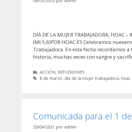
08/03/2023
por
admin
DÍA DE LA MUJER TRABAJADORA, HOAC – 8 de
(Mt 5,6)POR HOAC.ES Celebramos nuevament
Trabajadora. En esta fecha recordamos a
historia, muchas veces con sangre y sacrif
Categorías
ACCIÓN
,
REFLEXIONES
Etiquetas
8 de marzo
,
día de la mujer trabajadora
,
hoac
Comunicada para el 1 d
29/04/2021
por
admin