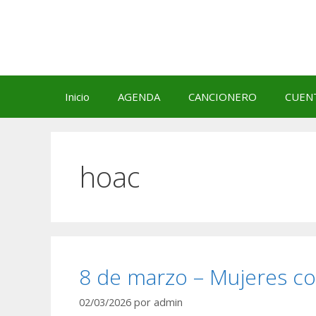
Saltar
al
contenido
Inicio
AGENDA
CANCIONERO
CUEN
hoac
8 de marzo – Mujeres co
02/03/2026
por
admin