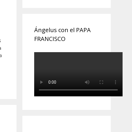
Ángelus con el PAPA
FRANCISCO
8
a
a