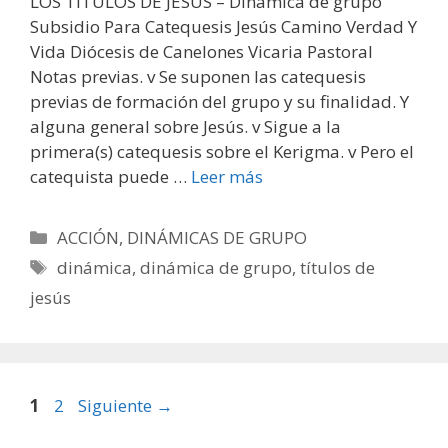
LOS TÍTULOS DE JESÚS – Dinámica de grupo
Subsidio Para Catequesis Jesús Camino Verdad Y
Vida Diócesis de Canelones Vicaria Pastoral
Notas previas. v Se suponen las catequesis
previas de formación del grupo y su finalidad. Y
alguna general sobre Jesús. v Sigue a la
primera(s) catequesis sobre el Kerigma. v Pero el
catequista puede …
Leer más
Categorías
ACCIÓN
,
DINÁMICAS DE GRUPO
Etiquetas
dinámica
,
dinámica de grupo
,
títulos de
jesús
Página
Página
1
2
Siguiente
→