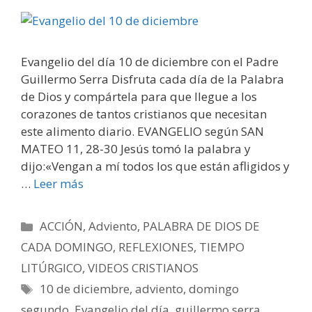
Evangelio del día 10 de diciembre con el Padre
Guillermo Serra Disfruta cada día de la Palabra
de Dios y compártela para que llegue a los
corazones de tantos cristianos que necesitan
este alimento diario. EVANGELIO según SAN
MATEO 11, 28-30 Jesús tomó la palabra y
dijo:«Vengan a mí todos los que están afligidos y
…
Leer más
Categorías
ACCIÓN
,
Adviento
,
PALABRA DE DIOS DE
CADA DOMINGO
,
REFLEXIONES
,
TIEMPO
LITÚRGICO
,
VIDEOS CRISTIANOS
Etiquetas
10 de diciembre
,
adviento
,
domingo
segundo
,
Evangelio del día
,
guillermo serra